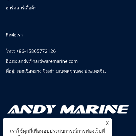
ฮาร์ดแวร์เสื้อผ้า
ติดต่อเรา
โทร: +86-15865772126
อีเมล:
andy@hardwaremarine.com
ที่อยู่: เขตเฉิงหยาง ชิงเต่า มณฑลซานตง ประเทศจีน
X
เราใช้คุกกี้เพื่อมอบประสบการณ์การท่องเว็บที่