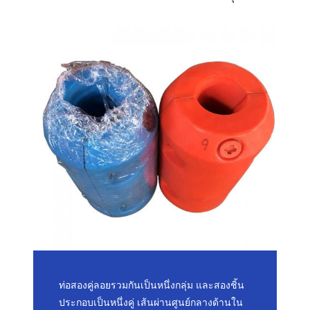
ท่อสองคู่ลอยรวมกันเป็นหนึ่งกลุ่ม และสองชิ้น
ประกอบเป็นหนึ่งคู่ เส้นผ่านศูนย์กลางด้านใน