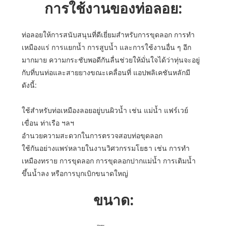
การใช้งานของท่อลอย:
ท่อลอยให้การสนับสนุนที่ดีเยี่ยมสำหรับการขุดลอก การทำ
เหมืองแร่ การแยกน้ำ การสูบน้ำ และการใช้งานอื่น ๆ อีก
มากมาย ความกระชับพอดีกันลื่นช่วยให้มั่นใจได้ว่าทุ่นจะอยู่
กับที่บนท่อและสายยางขณะเคลื่อนที่ แอปพลิเคชันหลักมี
ดังนี้:
ใช้สำหรับท่อเหมืองลอยอยู่บนผิวน้ำ เช่น แม่น้ำ แฟร์เวย์
เขื่อน ท่าเรือ ฯลฯ
อำนวยความสะดวกในการตรวจสอบท่อขุดลอก
ใช้กันอย่างแพร่หลายในงานวิศวกรรมโยธา เช่น การทำ
เหมืองทราย การขุดลอก การขุดลอกปากแม่น้ำ การเติมน้ำ
ขึ้นน้ำลง หรือการบุกเบิกขนาดใหญ่
ขนาด: