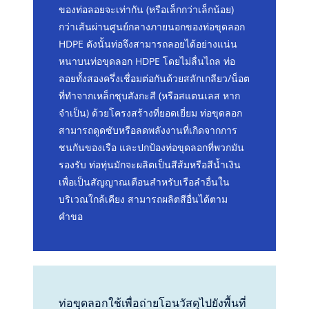
ของท่อลอยจะเท่ากัน (หรือเล็กกว่าเล็กน้อย)
กว่าเส้นผ่านศูนย์กลางภายนอกของท่อขุดลอก
HDPE ดังนั้นท่อจึงสามารถลอยได้อย่างแน่น
หนาบนท่อขุดลอก HDPE โดยไม่ลื่นไถล ท่อ
ลอยทั้งสองครึ่งเชื่อมต่อกันด้วยสลักเกลียว/น็อต
ที่ทำจากเหล็กชุบสังกะสี (หรือสแตนเลส หาก
จำเป็น) ด้วยโครงสร้างที่ยอดเยี่ยม ท่อขุดลอก
สามารถดูดซับหรือลดพลังงานที่เกิดจากการ
ชนกันของเรือ และปกป้องท่อขุดลอกที่พวกมัน
รองรับ ท่อทุ่นมักจะผลิตเป็นสีส้มหรือสีน้ำเงิน
เพื่อเป็นสัญญาณเตือนสำหรับเรือลำอื่นใน
บริเวณใกล้เคียง สามารถผลิตสีอื่นได้ตาม
คำขอ
ท่อขุดลอกใช้เพื่อถ่ายโอนวัสดุไปยังพื้นที่